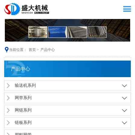


当前位置：
首页
>
产品中心
产品中心

输送机系列


网带系列


网链系列


链板系列

塑料网带