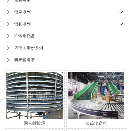


链条系列


链轮系列


不锈钢托盘

方便面米粉系列

帆布输送带
网带螺旋塔
滚筒输送机