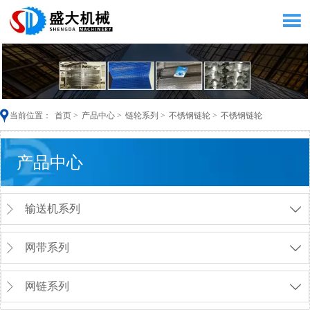


当前位置：
首页
>
产品中心
>
链轮系列
>
不锈钢链轮
>
不锈钢链轮
产品中心
输送机系列


网带系列


网链系列

